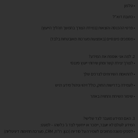
• טלפון
• כתובת דוא"ל
• פרטי ההכנסה והוצאות (במידת הצורך בהמשך תהליך הייעוץ)
• מסמכים פיננסיים (באמצעות מערכות מאובטחות בלבד)
2. למה אני אוספת את המידע?
• לצורך יצירת קשר ומתן שירותי ייעוץ פיננסי
• להתאמת השירותים לצרכים שלך
• לעמידה בדרישות החוק, כולל זיהוי וניהול מידע רגיש
• שיפור השירות והחוויה באתר
3. האם המידע מועבר לצד שלישי?
המידע לעולם לא יועבר, יימכר או ייחשף לצד ג' כלשהו – למעט:
• לספקי משנה מחויבים לשמירה על סודיות (כגון: רו"ח, CRM, מערכת חתימות דיגיטליות)