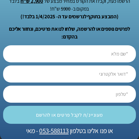
הרשמו כעת, וקבלו את הקורס במחיר מבצע של
2,900 ש"ח
בלבד
• לבקש את הפסקת השימוש במידע
במקום ב-
5900
ש"ח!
פניות בנושא ניתן לשלוח לכתובת:
(המבצע בתוקף לנרשמים עד ה- 1/4/2025 בלבד!)
adi@stmo.co.il
לפרטים נוספים או להרשמה, שלחו לנו את פרטיכם, ונחזור אליכם
7. יצירת קשר
בהקדם:
אם יש לך שאלות בנוגע למדיניות הפרטיות, ניתן ליצור קשר במייל או בטופס באתר.
אני כאן כדי לתת מענה מלא, באחריות ובשקיפות.
רוצים מקצוע אמיתי ומכניס
שיוביל אתכם לקריירה
משגשגת?
מעוניינ/ת לקבל פרטים או להרשם
או פנו אלינו בטלפון
053-588113
- מאי