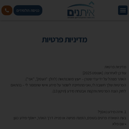
כניסת תלמידים
קורס יועצי משכנתאות For Life!
מדיניות פרטיות
מדיניות פרטיות
עודכן לאחרונה: [אוגוסט 2025]
האתר מנוהל על ידי עדי שטרן – ייעוץ משכנתאות (להלן: "העסק", "אני").
הפרטיות שלך חשובה לי, ואני מתחייבת לשמור על מידע אישי שתמסור לי – בהתאם
לחוק הגנת הפרטיות ותקנות אבטחת מידע (תיקון 13).
1. איזה מידע נאסף?
בעת השארת פרטים בטופס, הזמנת פגישה או פנייה דרך האתר, ייאסף מידע כגון:
• שם מלא